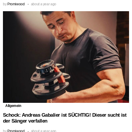
by
Promiwood
about a year ago
Allgemein
Schock: Andreas Gabalier ist SÜCHTIG! Dieser sucht ist
der Sänger verfallen
by
Promiwood
about a year ago