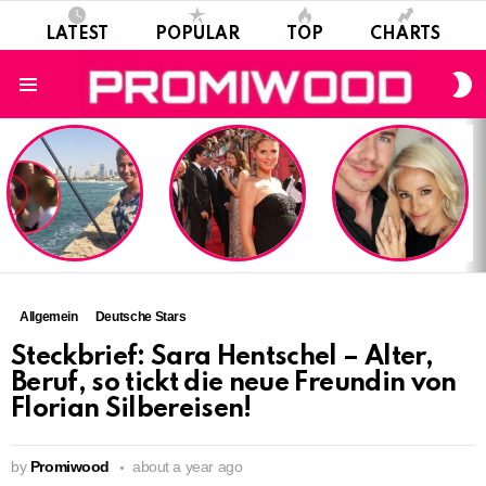
LATEST
POPULAR
TOP
CHARTS
S
S
Menu
LATEST
STORIES
Allgemein
Deutsche Stars
Steckbrief: Sara Hentschel – Alter,
Beruf, so tickt die neue Freundin von
Florian Silbereisen!
by
Promiwood
about a year ago