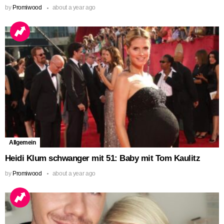
by
Promiwood
about a year ago
Allgemein
Heidi Klum schwanger mit 51: Baby mit Tom Kaulitz
by
Promiwood
about a year ago