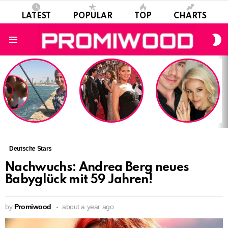
LATEST
POPULAR
TOP
CHARTS
S
S
Menu
LATEST
STORIES
Deutsche Stars
Nachwuchs: Andrea Berg neues
Babyglück mit 59 Jahren!
by
Promiwood
about a year ago