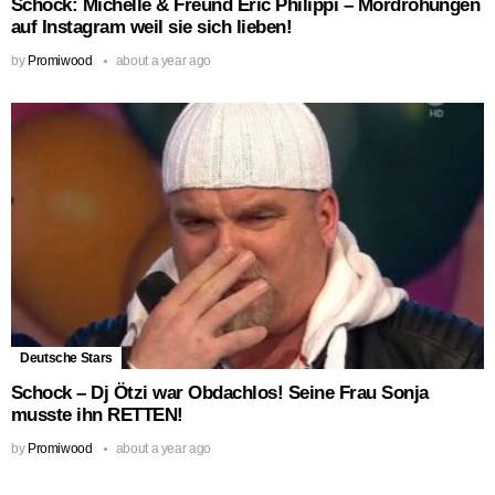
Schock: Michelle & Freund Eric Philippi – Mordrohungen
auf Instagram weil sie sich lieben!
by
Promiwood
about a year ago
Deutsche Stars
Schock – Dj Ötzi war Obdachlos! Seine Frau Sonja
musste ihn RETTEN!
by
Promiwood
about a year ago