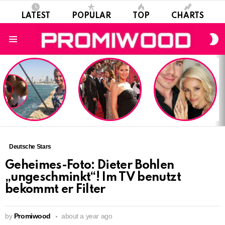
LATEST
POPULAR
TOP
CHARTS
S
S
Menu
LATEST
STORIES
Deutsche Stars
Geheimes-Foto: Dieter Bohlen
„ungeschminkt“! Im TV benutzt
bekommt er Filter
by
Promiwood
about a year ago