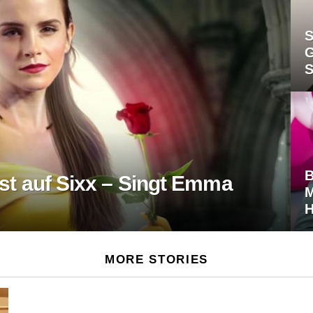
S
G
S
B
st auf Sixx – Singt Emma
M
H
MORE STORIES