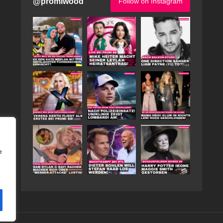
@
promiwood
Follow on Instagram
e